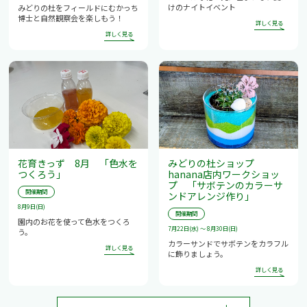
けのナイトイベント
みどりの杜をフィールドにむかっち
博士と自然観察会を楽しもう！
花育きっず 8月 「色水を
みどりの杜ショップ
つくろう」
hanana店内ワークショッ
プ 「サボテンのカラーサ
開催期間
ンドアレンジ作り」
8月9日(日)
開催期間
園内のお花を使って色水をつくろ
7月22日(水) ～ 8月30日(日)
う。
カラーサンドでサボテンをカラフル
に飾りましょう。
詳しく見る