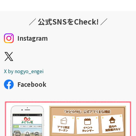
／ 公式SNSをCheck! ／
詳しく見る
Instagram
X by nogyo_engei
Facebook