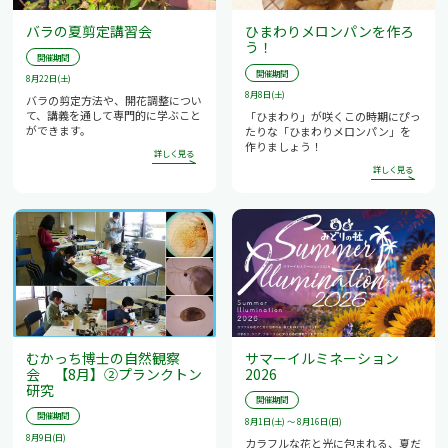
バラの夏剪定講習会
ひまわりメロンパンを作ろ
う！
開催期間
開催期間
8月22日(土)
8月8日(土)
バラの剪定方法や、開花調整につい
て、講義を通して専門的に学ぶこと
「ひまわり」が咲くこの時期にぴっ
ができます。
たりな「ひまわりメロンパン」を
作りましょう！
むかっち博士の自然観察
サマーイルミネーション
会 【8月】②プランクトン
2026
研究
開催期間
開催期間
8月1日(土) ～ 8月16日(日)
8月9日(日)
カラフルな花と光に包まれる、夏だ