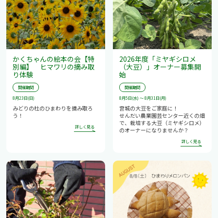
かくちゃんの絵本の会【特
2026年度「ミヤギシロメ
別編】 ヒマワリの摘み取
（大豆）」オーナー募集開
り体験
始
開催期間
開催期間
8月23日(日)
8月5日(水) ～ 8月31日(月)
みどりの杜のひまわりを摘み取ろ
宮城の大豆をご家庭に！
う！
せんだい農業園芸センター近くの畑
で、栽培する大豆（ミヤギシロメ）
のオーナーになりませんか？