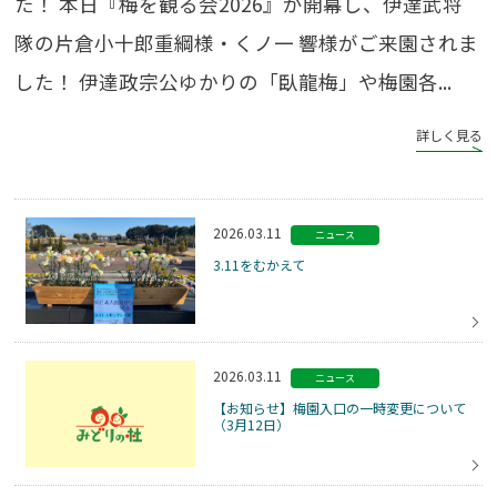
た！ 本日『梅を観る会2026』が開幕し、伊達武将
隊の片倉小十郎重綱様・くノ一 響様がご来園されま
した！ 伊達政宗公ゆかりの「臥龍梅」や梅園各...
詳しく見る
2026.03.11
ニュース
3.11をむかえて
2026.03.11
ニュース
【お知らせ】梅園入口の一時変更について
（3月12日）