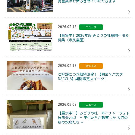
常営業はお休みさせていただきます
2026.02.19
ニュース
【募集中】2026年度 みどりの杜農園利用者
募集（市民農園）
2026.02.19
DACCHA
ご好評につき継続決定！【旬菜×パスタ
DACCHA】期間限定スイーツ！
2026.02.09
ニュース
【展示中！】みどりの杜 ネイチャーフォト
展示会ver.3 ～子供たちが観察した 大沼の
冬の水鳥たち～